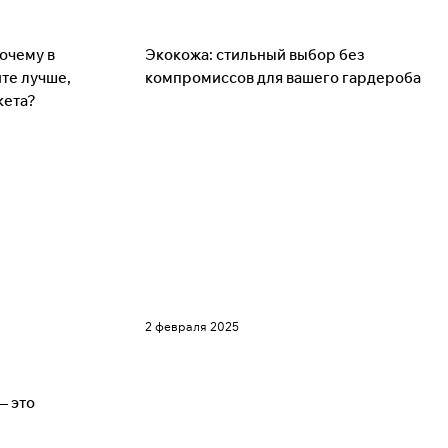
Советы
очему в
Экокожа: стильный выбор без
ите лучше,
компромиссов для вашего гардероба
кета?
2 февраля 2025
— это