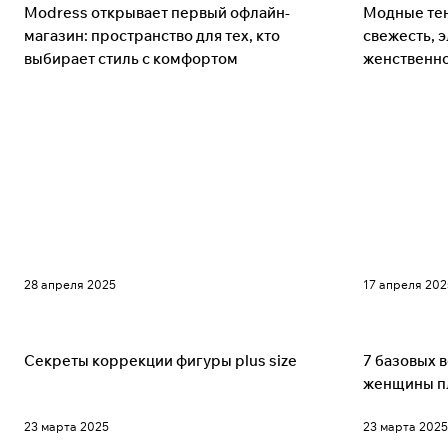
Мода
Советы
Modress открывает первый офлайн-
Модные тен
магазин: пространство для тех, кто
свежесть, э
выбирает стиль с комфортом
женственн
28 апреля 2025
17 апреля 202
Советы
Советы
Секреты коррекции фигуры plus size
7 базовых 
женщины пл
23 марта 2025
23 марта 2025