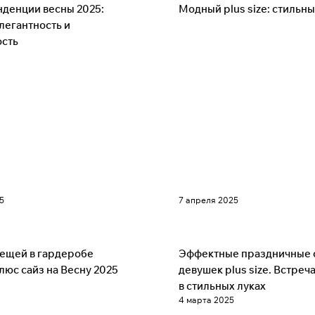
Советы
денции весны 2025:
Модный plus size: стильн
легантность и
ость
5
7 апреля 2025
Советы
вещей в гардеробе
Эффектные праздничные 
юс сайз на Весну 2025
девушек plus size. Встреч
в стильных луках
4 марта 2025