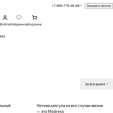
+7 800 775-45-68
Заказать звонок
Войти
Избранное
Корзина
ess
За все время
Советы
льный
Летняя капсула на все случаи жизни
— это Modress