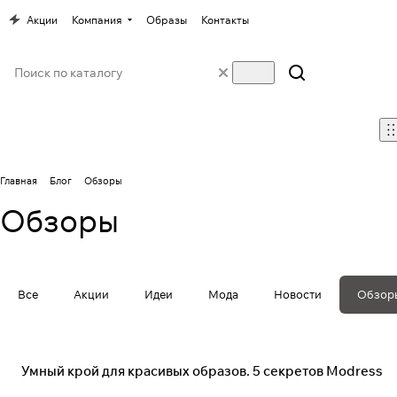
Акции
Компания
Образы
Контакты
Главная
Блог
Обзоры
Обзоры
Все
Акции
Идеи
Мода
Новости
Обзор
Мода
Умный крой для красивых образов. 5 секретов Modress