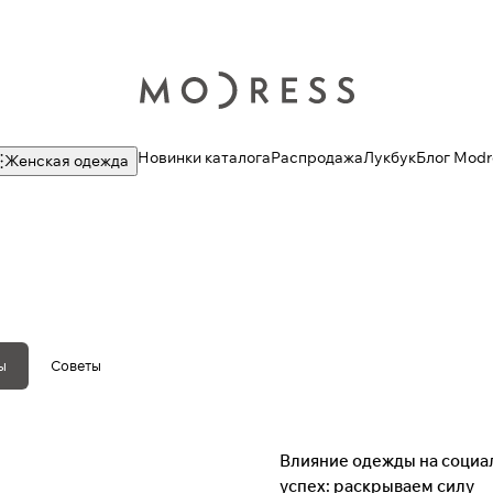
Новинки каталога
Распродажа
Лукбук
Блог Modr
Женская одежда
ы
Советы
Советы
Влияние одежды на социа
успех: раскрываем силу