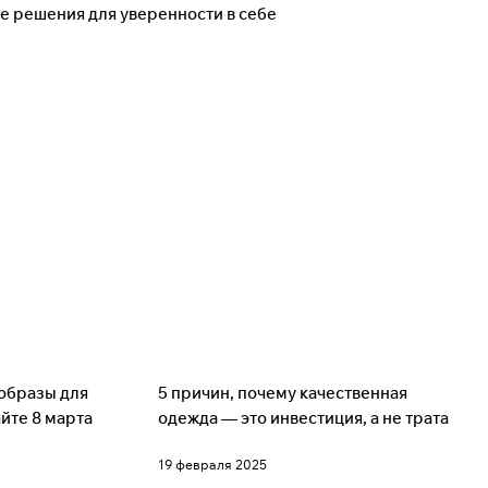
ые решения для уверенности в себе
Советы
образы для
5 причин, почему качественная
айте 8 марта
одежда — это инвестиция, а не трата
19 февраля 2025