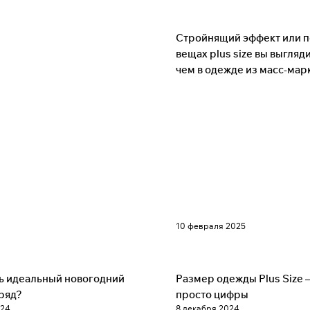
Советы
Стройнящий эффект или п
вещах plus size вы выгляд
чем в одежде из масс-мар
10 февраля 2025
Советы
ь идеальный новогодний
Размер одежды Plus Size 
аряд?
просто цифры
024
8 декабря 2024