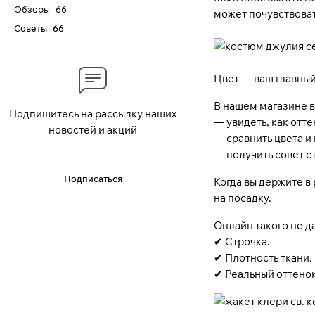
Обзоры
66
может почувствовать
Советы
66
Цвет — ваш главны
В нашем магазине в
Подпишитесь на рассылку наших
— увидеть, как отте
новостей и акций
— сравнить цвета и
— получить совет с
Подписаться
Когда вы держите в
на посадку.
Онлайн такого не д
✔ Строчка.
✔ Плотность ткани.
✔ Реальный оттенок