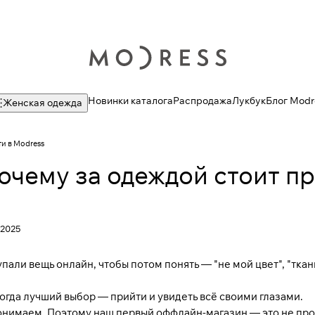
Новинки каталога
Распродажа
Лукбук
Блог Modr
Женская одежда
ти в Modress
почему за одеждой стоит п
 2025
пали вещь онлайн, чтобы потом понять — "не мой цвет", "ткань 
гда лучший выбор — прийти и увидеть всё своими глазами.
онимаем. Поэтому наш первый оффлайн-магазин — это не прос