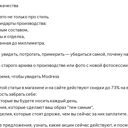
 качества
это не только про стиль.
андарты производства:
ным составом,
 и отделка,
анная до миллиметра.
о увидеть, потрогать, примерить — убедиться самой, почему н
 старого архива о производстве или фото с новой фотосессии
ремя, чтобы увидеть
Modress
той статьи в магазине и на сайте действуют скидки до 73% н
ость забрать себе:
торые вы будете носить каждый день,
я, которые сделают ваш образ "тем самым",
елия, которые стоят дороже, чем вы сейчас за них заплатите.
е предложения, узнать, какие акции сейчас действуют, и пос