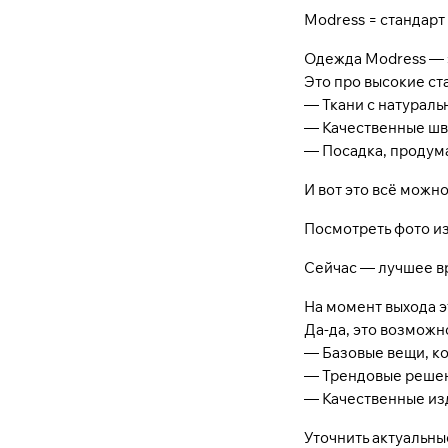
Modress
= стандарт
Одежда
Modress
— 
Это про высокие ст
— Ткани с натураль
— Качественные швы
— Посадка, продум
И вот это всё можн
Посмотреть фото из
Сейчас — лучшее в
На момент выхода э
Да-да, это возможн
— Базовые вещи, ко
— Трендовые решени
— Качественные изд
Уточнить актуальны