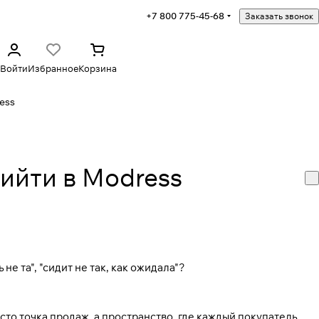
+7 800 775-45-68
Заказать звонок
Войти
Избранное
Корзина
ess
рийти в Modress
не та", "сидит не так, как ожидала"?
то точка продаж, а пространство, где каждый покупатель