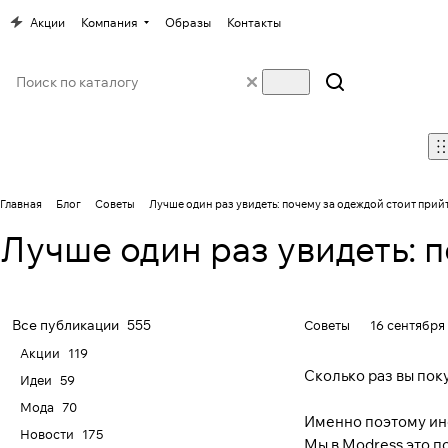
Акции
Компания
Образы
Контакты
Главная
Блог
Советы
Лучше один раз увидеть: почему за одеждой стоит прий
Лучше один раз увидеть: 
Все публикации
555
Советы
16 сентября
Акции
119
Сколько раз вы поку
Идеи
59
Мода
70
Именно поэтому ино
Новости
175
Мы в Modress это п