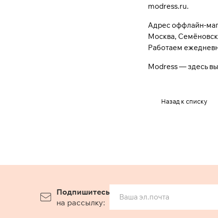
modress.ru.
Адрес оффлайн-маг
Москва, Семёновска
Работаем ежедневно
Modress
— здесь вы 
Назад к списку
Подпишитесь
на рассылку: