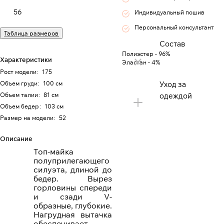
56
Индивидуальный пошив
Персональный консультант
Таблица размеров
Состав
Полиэстер - 96%
Характеристики
Эластан - 4%
Рост модели
:
175
Объем груди
:
100 см
Уход за
Объем талии
:
81 см
одеждой
Объем бедер
:
103 см
Размер на модели
:
52
Описание
Топ-майка
полуприлегающего
силуэта, длиной до
бедер. Вырез
горловины спереди
и сзади
V
-
образные, глубокие.
Нагрудная вытачка
обеспечивает