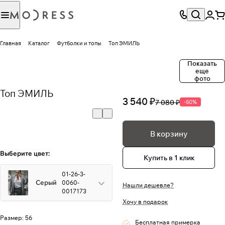
Главная
Каталог
Футболки и топы
Топ ЭМИЛЬ
Показать
еще
фото
Топ ЭМИЛЬ
3 540 ₽
7 080 ₽
-50%
В корзину
Выберите цвет:
Купить в 1 клик
01-26-3-
Серый
0060-
Нашли дешевле?
0017173
Хочу в подарок
Размер:
56
Бесплатная примерка