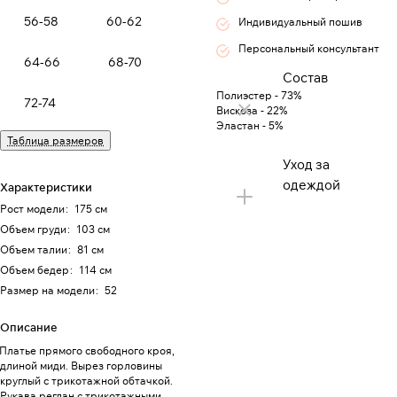
56-58
60-62
Индивидуальный пошив
Персональный консультант
64-66
68-70
Состав
Полиэстер - 73%
72-74
Вискоза - 22%
Эластан - 5%
Таблица размеров
Уход за
одеждой
Характеристики
Рост модели
:
175 см
Объем груди
:
103 см
Объем талии
:
81 см
Объем бедер
:
114 см
Размер на модели
:
52
Описание
Платье прямого свободного кроя,
длиной миди. Вырез горловины
круглый с трикотажной обтачкой.
Рукава реглан с трикотажными