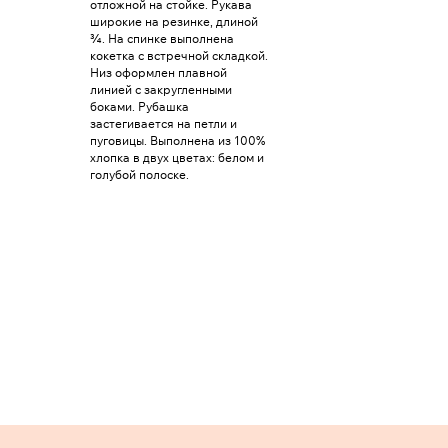
отложной на стойке. Рукава
широкие на резинке, длиной
¾. На спинке выполнена
кокетка с встречной складкой.
Низ оформлен плавной
линией с закругленными
боками. Рубашка
застегивается на петли и
пуговицы. Выполнена из 100%
хлопка в двух цветах: белом и
голубой полоске.