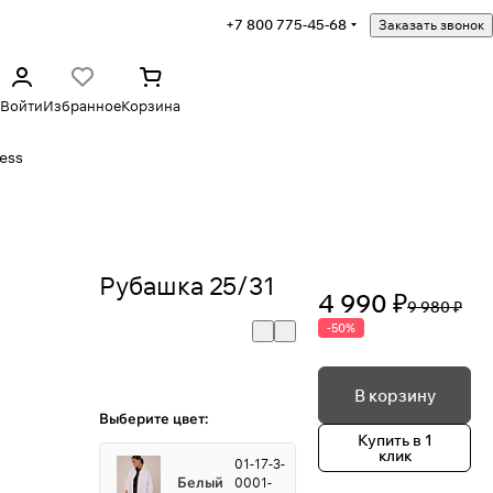
+7 800 775-45-68
Заказать звонок
Войти
Избранное
Корзина
ess
Рубашка 25/31
4 990 ₽
9 980 ₽
-50%
В корзину
Выберите цвет:
Купить в 1
клик
01-17-3-
Белый
0001-