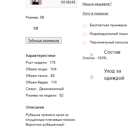
0018245
Нашли дешевле?
Хочу в подарок
Размер:
58
Бесплатная примерка
58
Индивидуальный поши
Таблица размеров
Персональный консуль
Состав
Характеристики
Хлопок - 100%
Рост модели
:
175
Объем груди
:
104
Уход за
Объем талии
:
83
одеждой
Объем бедер
:
110
Сезон
:
Демисезонный
Размер на модели
:
52
Описание
Рубашка прямого кроя со
спущенным плечевым поясом.
Воротник рубашечный -