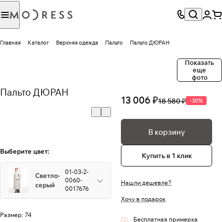
Главная
Каталог
Верхняя одежда
Пальто
Пальто ДЮРАН
Показать
еще
фото
Пальто ДЮРАН
13 006 ₽
18 580 ₽
-30%
В корзину
Выберите цвет:
Купить в 1 клик
01-03-2-
Светло-
0060-
Нашли дешевле?
серый
0017676
Хочу в подарок
Размер:
74
Бесплатная примерка