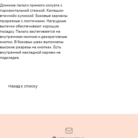
Длинное пальто прямого силуэта с
горизонтальной стежкой. Капюшон
втачнойс кулиской. Боковые карманы
прорезные с листочками. Нагрудные
вытачки обеспечивают хорошую
посадку. Пальто застегивается на
внутреннюю молнию и декоративные
кнопки. В боковых швах выполнены
высокие разрезы на кнопках. Есть
внутренний накладной карман на
подкладке.
Назад к списку