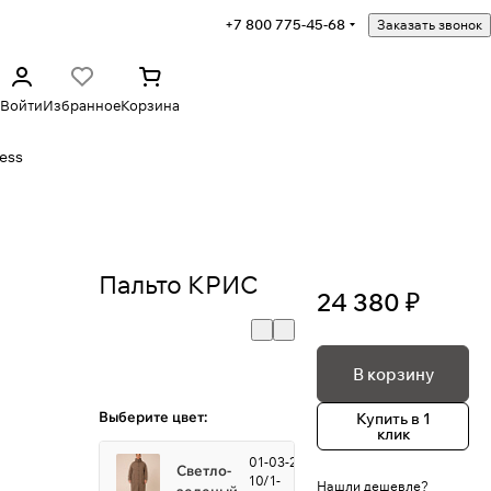
+7 800 775-45-68
Заказать звонок
Войти
Избранное
Корзина
ess
Пальто КРИС
24 380 ₽
В корзину
Выберите цвет:
Купить в 1
клик
01-03-2-
Светло-
10/1-
Нашли дешевле?
зеленый