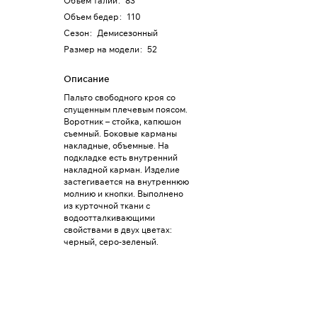
Объем талии
:
83
Объем бедер
:
110
Сезон
:
Демисезонный
Размер на модели
:
52
Описание
Пальто свободного кроя со
спущенным плечевым поясом.
Воротник – стойка, капюшон
съемный. Боковые карманы
накладные, объемные. На
подкладке есть внутренний
накладной карман. Изделие
застегивается на внутреннюю
молнию и кнопки. Выполнено
из курточной ткани с
водоотталкивающими
свойствами в двух цветах:
черный, серо-зеленый.