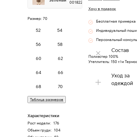
0018222
Хочу в подарок
Размер:
70
Бесплатная примерка
52
54
Индивидуальный поши
Персональный консуль
56
58
Состав
Полиэстер 100%
60
62
Утеплитель: 150 г/м Термо
64
66
Уход за
одеждой
68
70
Таблица размеров
Характеристики
Рост модели
:
176
Объем груди
:
104