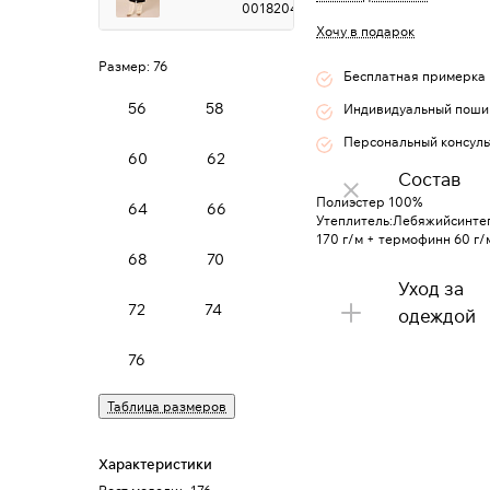
0018204
Хочу в подарок
Размер:
76
Бесплатная примерка
56
58
Индивидуальный поши
Персональный консуль
60
62
Состав
Полиэстер 100%
64
66
Утеплитель:Лебяжийсинте
170 г/м + термофинн 60 г/
68
70
Уход за
72
74
одеждой
76
Таблица размеров
Характеристики