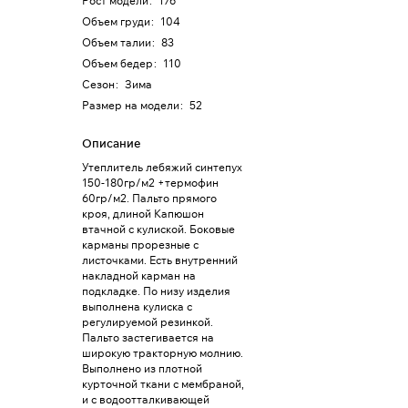
Рост модели
:
176
Объем груди
:
104
Объем талии
:
83
Объем бедер
:
110
Сезон
:
Зима
Размер на модели
:
52
Описание
Утеплитель лебяжий синтепух
150-180гр/м2 +термофин
60гр/м2. Пальто прямого
кроя, длиной Капюшон
втачной с кулиской. Боковые
карманы прорезные с
листочками. Есть внутренний
накладной карман на
подкладке. По низу изделия
выполнена кулиска с
регулируемой резинкой.
Пальто застегивается на
широкую тракторную молнию.
Выполнено из плотной
курточной ткани с мембраной,
и с водоотталкивающей