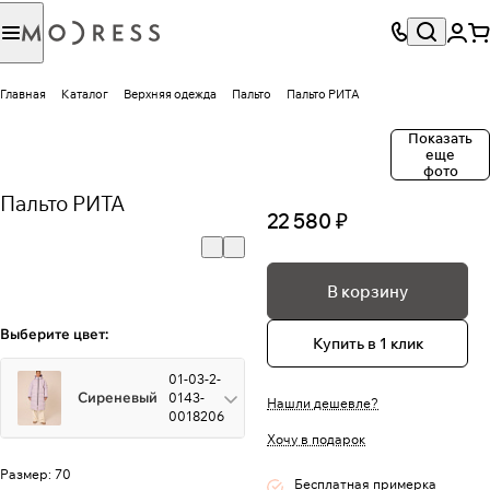
Главная
Каталог
Верхняя одежда
Пальто
Пальто РИТА
Показать
еще
фото
Пальто РИТА
22 580 ₽
В корзину
Выберите цвет:
Купить в 1 клик
01-03-2-
Сиреневый
0143-
Нашли дешевле?
0018206
Хочу в подарок
Размер:
70
Бесплатная примерка