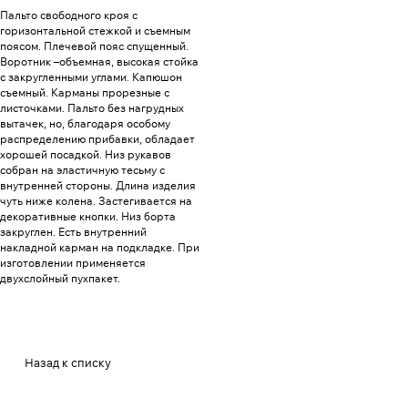
Пальто свободного кроя с
горизонтальной стежкой и съемным
поясом. Плечевой пояс спущенный.
Воротник –объемная, высокая стойка
с закругленными углами. Капюшон
съемный. Карманы прорезные с
листочками. Пальто без нагрудных
вытачек, но, благодаря особому
распределению прибавки, обладает
хорошей посадкой. Низ рукавов
собран на эластичную тесьму с
внутренней стороны. Длина изделия
чуть ниже колена. Застегивается на
декоративные кнопки. Низ борта
закруглен. Есть внутренний
накладной карман на подкладке. При
изготовлении применяется
двухслойный пухпакет.
Назад к списку