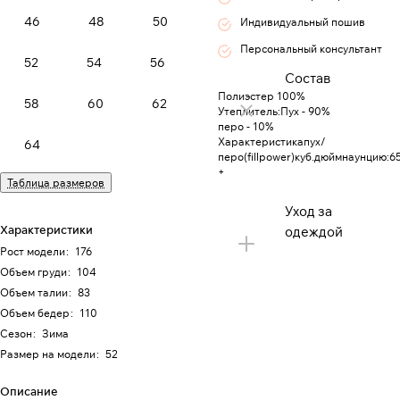
46
48
50
Индивидуальный пошив
Персональный консультант
52
54
56
Состав
Полиэстер 100%
58
60
62
Утеплитель:Пух - 90%
перо - 10%
Характеристикапух/
64
перо(fillpower)куб.дюймнаунцию:6
+
Таблица размеров
Уход за
Характеристики
одеждой
Рост модели
:
176
Объем груди
:
104
Объем талии
:
83
Объем бедер
:
110
Сезон
:
Зима
Размер на модели
:
52
Описание