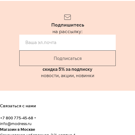
первоначальный вид даже
после нескольких стирок.
Рекомендуем стирать при
температуре не более 30°C.
Подпишитесь
Собственное производство в
на рассылку:
России.
Подписаться
скидка 5% за подписку
новости, акции, новинки
Связаться с нами
+7 800 775-45-68
info@modress.ru
Магазин в Москве