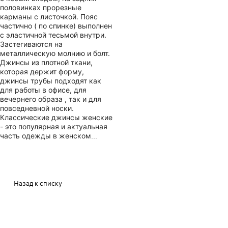
половинках прорезные
карманы с листочкой. Пояс
частично ( по спинке) выполнен
с эластичной тесьмой внутри.
Застегиваются на
металлическую молнию и болт.
Джинсы из плотной ткани,
которая держит форму,
джинсы трубы подходят как
для работы в офисе, для
вечернего образа , так и для
повседневной носки.
Классические джинсы женские
- это популярная и актуальная
часть одежды в женском
гардеробе.Джинсы женские
широкие трубы с высокой
посадкой, станут идеальным
выбором для тех, кто
предпочитает комфорт и стиль
Назад к списку
в одном изделии. Подходят на
разные сезоны, весна, осень,
зима. Модель трубы это всегда
комфортно и свободно в носке.
Джинсы не потеряют свой