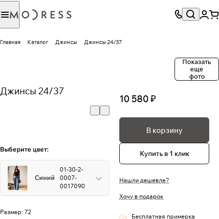
Главная
Каталог
Джинсы
Джинсы 24/37
Показать
еще
фото
Джинсы 24/37
10 580 ₽
В корзину
Выберите цвет:
Купить в 1 клик
01-30-2-
Синий
0007-
Нашли дешевле?
0017090
Хочу в подарок
Размер:
72
Бесплатная примерка