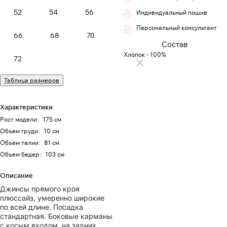
52
54
56
Индивидуальный пошив
Персональный консультант
66
68
70
Состав
Хлопок - 100%
72
Таблица размеров
Характеристики
Рост модели
:
175 см
Объем груди
:
10 см
Объем талии
:
81 см
Объем бедер
:
103 см
Описание
Джинсы прямого кроя
плюссайз, умеренно широкие
по всей длине. Посадка
стандартная. Боковые карманы
с косым входом, на задних